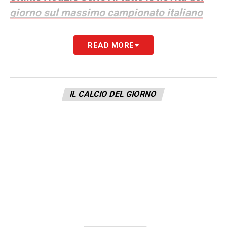
giorno sul massimo campionato italiano
MOMENTO SQUADRA
–
«In questo
READ MORE
momento abbiamo 5-6 giocatori che stanno
faticando, perché nelle ultime partite hanno
speso e stanno spendendo tante energie.
IL CALCIO DEL GIORNO
Tra questi anche Vardy, che era diffidato,
e Barbieri. L’ingresso di Djuric dalla panchina
ci ha dato uno sbocco importante: ci ha
permesso di uscire meglio, di raccogliere le
seconde palle e questo ci ha portato a
mettere più palloni in area. Anche l’entrata di
Payero ci ha aiutato nella qualità,
aggiungendo una mezz’ala in più in area oltre
a Thorsby
».