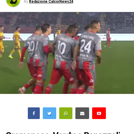
By
Redazione CalcioNews24