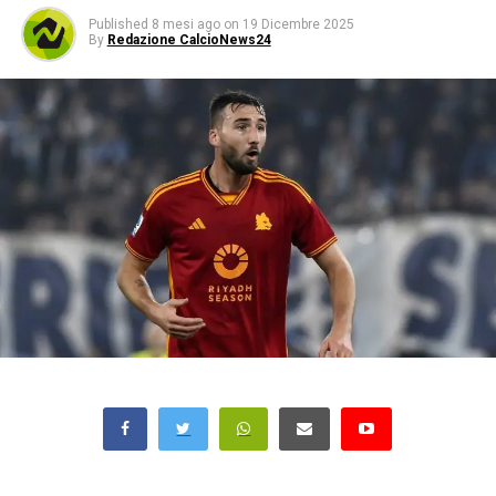
Published
8 mesi ago
on
19 Dicembre 2025
By
Redazione CalcioNews24