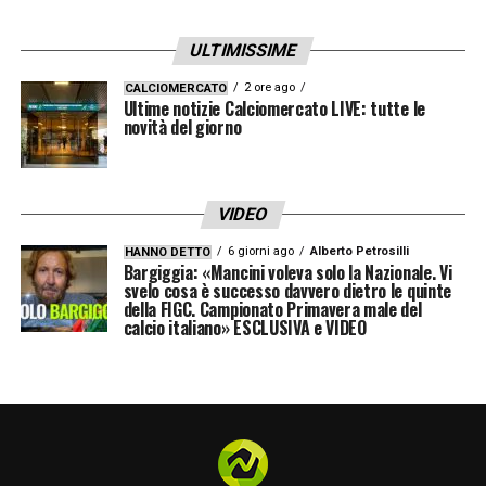
Dal punto di vista tecnico, Cristante viene
ULTIMISSIME
considerato un giocatore affidabile, capace
di garantire equilibrio, intensità e inserimenti
2 ore ago
CALCIOMERCATO
Ultime notizie Calciomercato LIVE: tutte le
offensivi, oltre a una pericolosità costante
novità del giorno
sui calci piazzati. La sua leadership
silenziosa e la mentalità da professionista
VIDEO
sono aspetti molto apprezzati anche
6 giorni ago
Alberto Petrosilli
HANNO DETTO
all’interno dell’ambiente juventino.
Bargiggia: «Mancini voleva solo la Nazionale. Vi
svelo cosa è successo davvero dietro le quinte
della FIGC. Campionato Primavera male del
La voce
Cristante Juventus
resta dunque
calcio italiano» ESCLUSIVA e VIDEO
una pista da seguire con attenzione nelle
prossime settimane. Se la situazione
contrattuale con la Roma non dovesse
sbloccarsi, la Vecchia Signora potrebbe
decidere di affondare il colpo, assicurandosi