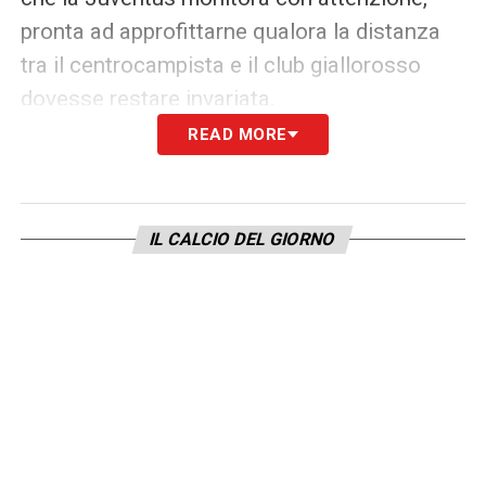
pronta ad approfittarne qualora la distanza
tra il centrocampista e il club giallorosso
dovesse restare invariata.
READ MORE
Un altro elemento chiave dell’operazione
riguarda i rapporti extracampo. La Juventus
può infatti contare su un canale privilegiato
IL CALCIO DEL GIORNO
grazie all’ottimo legame con l’agente del
calciatore, Giuseppe Riso. Un asse già
rodato in passato che potrebbe facilitare
l’apertura di un dialogo concreto e accelerare
eventuali trattative. In un mercato sempre più
complesso, questi dettagli possono fare la
differenza.