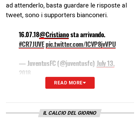
ad attenderlo, basta guardare le risposte al
tweet, sono i supporters bianconeri.
16.07.18
@Cristiano
sta arrivando.
#CR7JUVE
pic.twitter.com/lCVP8jvVPU
— JuventusFC (@juventusfc)
July 13,
2018
READ MORE
LA PLAYLIST DELLE NOSTRE TOP NEWS
IL CALCIO DEL GIORNO