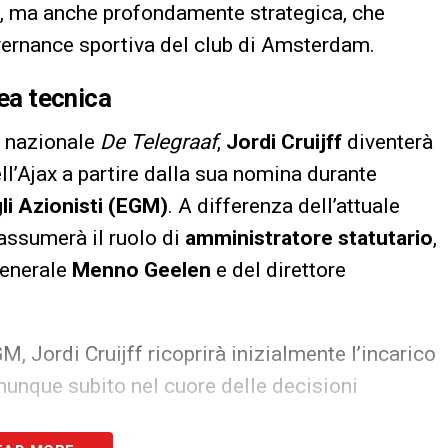
o, ma anche profondamente strategica, che
overnance sportiva del club di Amsterdam.
rea tecnica
o nazionale
De Telegraaf
,
Jordi Cruijff
diventerà
ll’Ajax a partire dalla sua nomina durante
i Azionisti (EGM)
. A differenza dell’attuale
f assumerà il ruolo di
amministratore statutario
,
 generale
Menno Geelen
e del direttore
M, Jordi Cruijff ricoprirà inizialmente l’incarico
munque subito nel cuore delle decisioni