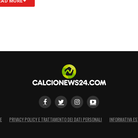
EAD MORE
 casa
. Da calciatore, infatti, aveva militato nel
 1988
, prima di trasferirsi al
Barcellona
, in
racce dal punto di vista sportivo. Oggi, però, il
tamente diverso e con responsabilità di primo
onale
co dirigenziale
nella carriera di Jordi Cruijff.
ona
direttore dell’area internazionale
, per poi
ugrana l’anno successivo. Un percorso che gli ha
ntesto di altissimo livello, affrontando
E
PRIVACY POLICY E TRATTAMENTO DEI DATI PERSONALI
INFORMATIVA ES
nica e visione strategica.