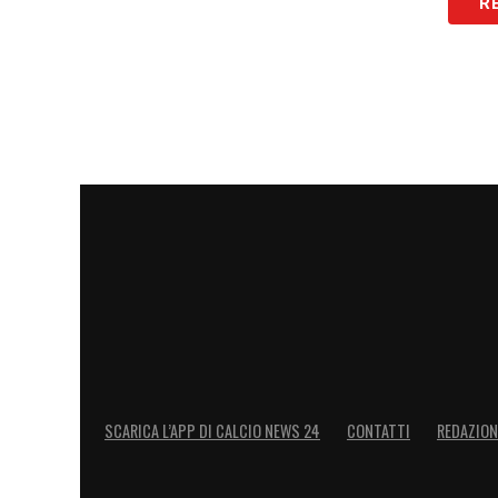
R
Un ritorno alle origini
Per
Jordi Cruijff
si tratta di un
ritorno a
settore giovanile dell’Ajax tra il
1981 e il
un’esperienza che non lasciò particolari t
suo rientro avviene con un ruolo comple
piano.
Esperienza dirigenziale internazi
Quello all’Ajax è il
secondo grande incari
Nel
2021
era stato nominato dal
Barcell
diventare
direttore sportivo
del club bla
permesso di maturare esperienza in un co
SCARICA L’APP DI CALCIO NEWS 24
CONTATTI
REDAZION
tematiche legate a mercato, struttura tec