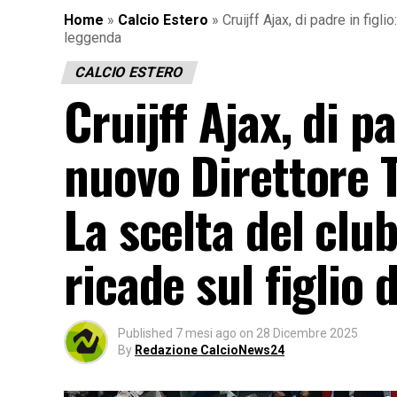
Home
»
Calcio Estero
»
Cruijff Ajax, di padre in figl
leggenda
CALCIO ESTERO
Cruijff Ajax, di pa
nuovo Direttore T
La scelta del club
ricade sul figlio 
Published
7 mesi ago
on
28 Dicembre 2025
By
Redazione CalcioNews24