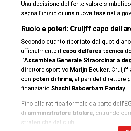
Una decisione dal forte valore simbolic
segna l’inizio di una nuova fase nella g
Ruolo e poteri: Cruijff capo dell’a
Secondo quanto riportato dal quotidian
ufficialmente il
capo dell’area tecnica
de
l’
Assemblea Generale Straordinaria degl
direttore sportivo
Marijn Beuker
, Cruijf
con
poteri di firma
, al pari del direttore
finanziario
Shashi Baboerbam Panday
.
Fino alla ratifica formale da parte dell’EG
di
amministratore titolare
, entrando co
strategiche del club.