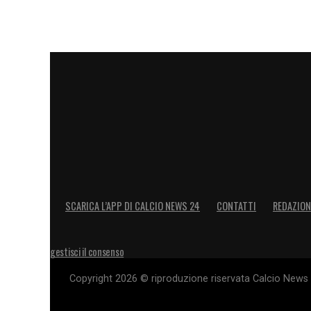
caso di Jonathan David, diventano central
e ricca di aspettative.
LA PLAYLIST DELLE NOSTRE TOP NEW
SCARICA L’APP DI CALCIO NEWS 24
CONTATTI
REDAZION
gestisci il consenso
Copyright 2026 © riproduzione riservata Calcio News 2