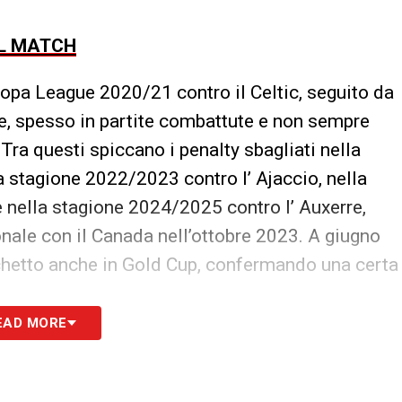
DEL MATCH
Europa League 2020/21 contro il Celtic, seguito da
ve, spesso in partite combattute e non sempre
 Tra questi spiccano i penalty sbagliati nella
 stagione 2022/2023 contro l’ Ajaccio, nella
 nella stagione 2024/2025 contro l’ Auxerre,
onale con il Canada nell’ottobre 2023. A giugno
schetto anche in Gold Cup, confermando una certa
EAD MORE
 il rigore sbagliato contro il Lecce apre ora una
onsabilità, scelta del rigorista e fiducia
mi che tornano ciclicamente nel calcio e che, nel