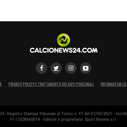
i proprio alla luce di una carriera ormai matura
S
E
PRIVACY POLICY E TRATTAMENTO DEI DATI PERSONALI
INFORMATIVA ES
4 -Registro Stampa Tribunale di Torino n. 47 del 07/09/2021 - Iscritt
P.I.11028660014 - Editore e proprietario: Sport Review s.r.l.