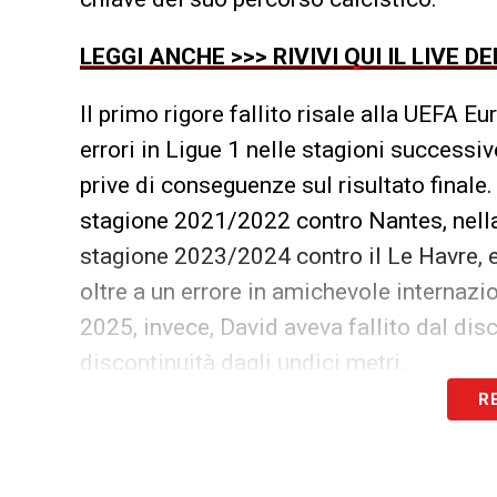
LEGGI ANCHE >>> RIVIVI QUI IL LIVE 
Il primo rigore fallito risale alla UEFA 
errori in Ligue 1 nelle stagioni successi
prive di conseguenze sul risultato finale.
stagione 2021/2022 contro Nantes, nella
stagione 2023/2024 contro il Le Havre, e
oltre a un errore in amichevole internazi
2025, invece, David aveva fallito dal di
discontinuità dagli undici metri.
R
Una media, quindi, di un errore all’anno e
riflessione più ampia: gestione delle resp
dell’attaccante nei momenti decisivi. Te