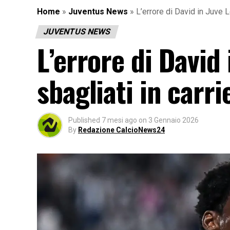
Home
»
Juventus News
»
L’errore di David in Juve Le
JUVENTUS NEWS
L’errore di David 
sbagliati in carr
Published
7 mesi ago
on
3 Gennaio 2026
By
Redazione CalcioNews24