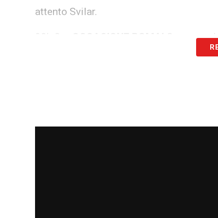
attento Svilar.
90’+2 –
OCCASIONE ROMA!
Carnesecchi
R
90′ – Cinque minuti di recupero
83′ – Altro cambio nella Roma: entra Pisi
71 – Doppio cambio in casa Atalanta: fu
Maldini.
66′ – Altro cambio nella Roma: fuori Sou
59′ – Cambiano le due squadre. Nell’Atal
Roma escono Ferguson e Rensch per Dov