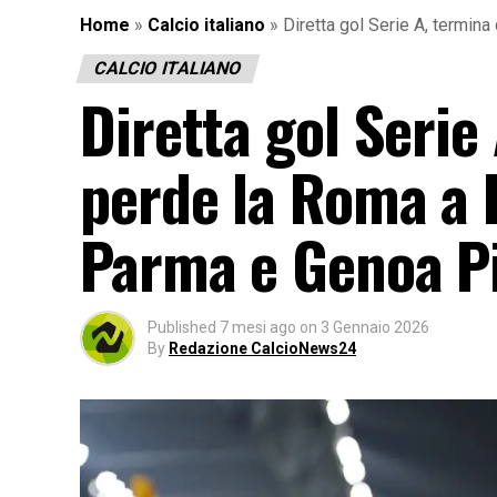
Home
»
Calcio italiano
»
Diretta gol Serie A, termin
CALCIO ITALIANO
Diretta gol Serie 
perde la Roma a 
Parma e Genoa Pi
Published
7 mesi ago
on
3 Gennaio 2026
By
Redazione CalcioNews24