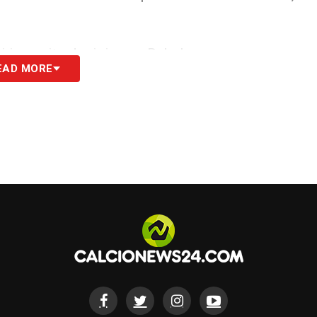
 in uscita decisivo su Dybala.
EAD MORE
lli per Konè.
ori Scamacca ed Ederson, entrano Krstovic e
lè, dentro El Shaarawy.
anta fuori Scalvini e Zalewski per Hien. Nella
byk e Tsimikas,