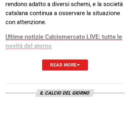
rendono adatto a diversi schemi, e la società
catalana continua a osservare la situazione
con attenzione.
Ultime notizie Calciomercato LIVE: tutte le
novità del giorno
Al momento, la
Juventus
non ha preso
READ MORE
decisioni definitive: la strategia alla
Continassa
verrà delineata in base all’entità
economica delle offerte che arriveranno
IL CALCIO DEL GIORNO
nelle prossime settimane. La società è
pronta a valutare ogni proposta ritenuta
irrinunciabile, reinvestendo immediatamente
il capitale in rinforzi mirati per completare il