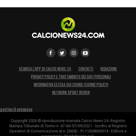
SCARICA L’APP DI CALCIO NEWS 24
CONTATTI
REDAZIONE
PRIVACY POLICY E TRATTAMENTO DEI DATI PERSONALI
INFORMATIVA ESTESA SUI COOKIE (COOKIE POLICY)
NETWORK SPORT REVIEW
gestisci il consenso
Copyright 2026 © riproduzione riservata Calcio News 24 -Registro
Stampa Tribunale di Torino n. 47 del 07/09/2021 - Iscritto al Registro
Operatori di Comunicazione al n. 26692 - P.I.11028660014 - Editore e