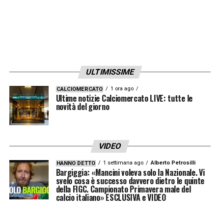
progetto tecnico di
Spalletti
.
In questo scenario, il
mercato della
Juventus
si muove tra conferme di talenti,
possibili partenze e l’inserimento di profili
ULTIMISSIME
come
Kluivert
, pronti a diventare
protagonisti di un club intenzionato a
1 ora ago
CALCIOMERCATO
Ultime notizie Calciomercato LIVE: tutte le
rafforzare ogni reparto. La combinazione tra
novità del giorno
giovani emergenti, giocatori già affermati e
una gestione oculata del budget sarà
VIDEO
fondamentale per affrontare la prossima
1 settimana ago
Alberto Petrosilli
HANNO DETTO
stagione con ambizioni nazionali ed europee.
Bargiggia: «Mancini voleva solo la Nazionale. Vi
svelo cosa è successo davvero dietro le quinte
della FIGC. Campionato Primavera male del
LA PLAYLIST DELLE NOSTRE TOP NEWS
calcio italiano» ESCLUSIVA e VIDEO