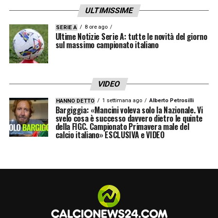
ULTIMISSIME
termine. La partita contro il Lussemburgo
rappresenta dunque un banco di prova per
8 ore ago
SERIE A
Ultime Notizie Serie A: tutte le novità del giorno
testare la maturità dei ragazzi, il loro
sul massimo campionato italiano
atteggiamento in campo e la capacità di
rispondere alle sfide internazionali.
VIDEO
Le amichevoli saranno un’occasione anche
1 settimana ago
Alberto Petrosilli
HANNO DETTO
Bargiggia: «Mancini voleva solo la Nazionale. Vi
per monitorare il percorso di crescita dei
svelo cosa è successo davvero dietro le quinte
della FIGC. Campionato Primavera male del
giovani, consolidando una
base tecnica e
calcio italiano» ESCLUSIVA e VIDEO
tattica
sulla quale costruire il futuro della
Nazionale italiana.
LA PLAYLIST DELLE NOSTRE TOP NEWS