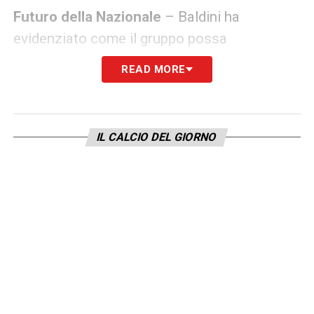
Futuro della Nazionale
– Baldini ha
evidenziato come il gruppo possa
rappresentare una base solida per il futuro
READ MORE
azzurro: «
Secondo me c’è tanto in questo
gruppo, perché sono giocatori bravissimi,
che già giocano in Serie A e sono nel
IL CALCIO DEL GIORNO
momento in cui possono esplodere, come
successo a Palestra e a Pisilli, che sono
entrati nel grande calcio e facevano parte
del nostro gruppo
».
Con questa rosa, Baldini punta a valorizzare i
giovani talenti italiani, integrando giocatori
già affermati in
Serie A
con promesse
emergenti, per costruire un progetto di lungo