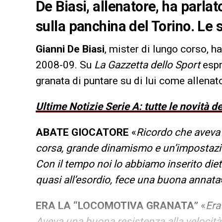
De Biasi, allenatore, ha parla
sulla panchina del Torino. Le 
Gianni De Biasi
, mister di lungo corso, h
2008-09. Su
La Gazzetta dello Sport
espr
granata di puntare su di lui come allena
Ultime Notizie Serie A: tutte le novità 
ABATE GIOCATORE
«
Ricordo che aveva 
corsa, grande dinamismo e un’impostazio
Con il tempo noi lo abbiamo inserito diet
quasi all’esordio, fece una buona annata
ERA LA “LOCOMOTIVA GRANATA”
«
Era
Aveva una buona resistenza alla velocità