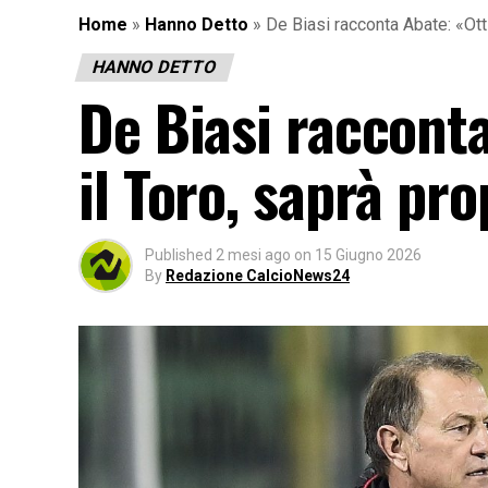
Home
»
Hanno Detto
»
De Biasi racconta Abate: «Ott
HANNO DETTO
De Biasi raccont
il Toro, saprà pr
Published
2 mesi ago
on
15 Giugno 2026
By
Redazione CalcioNews24