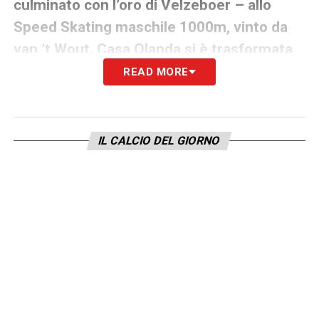
culminato con l’oro di Velzeboer – allo
Speed Skating maschile 1000m, vinto da
van ’t Wout. Casa Olanda si è trasformata
in un vero quartier generale orange, tra
READ MORE
musica, dj set e celebrazioni, con un
coinvolgimento crescente del pubblico.
La
sua partecipazione ha contribuito a rendere
IL CALCIO DEL GIORNO
l’atmosfera ancora più vibrante, rafforzando
il legame tra sport, identità e spirito olimpico.