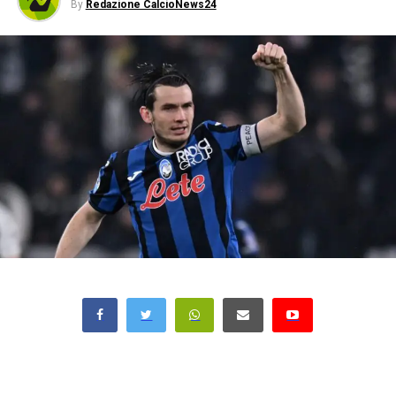
By
Redazione CalcioNews24