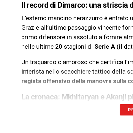
Il record di Dimarco: una striscia
L’esterno mancino nerazzurro è entrato u
Grazie all’ultimo passaggio vincente forni
primo difensore in assoluto a fornire al
nelle ultime 20 stagioni di
Serie A
(il da
Un traguardo clamoroso che certifica l’i
interista nello scacchiere tattico della 
regista offensivo della manovra sulla cor
La cronaca: Mkhitaryan e Akanji pi
La partita contro il Lecce guidato da
Eus
R
ma l’Inter ha saputo colpire con cinismo 
ripresa ci ha pensato
Henrikh Mkhitarya