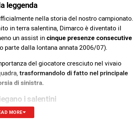
 da leggenda
fficialmente nella storia del nostro campionato.
to in terra salentina, Dimarco è diventato il
meno un assist in
cinque presenze consecutive
to parte dalla lontana annata 2006/07).
mportanza del giocatore cresciuto nel vivaio
squadra,
trasformandolo di fatto nel principale
sia di sinistra.
egano i salentini
ebio Di Francesco
si è rivelata molto insidiosa,
EAD MORE
nei momenti cruciali. A sbloccare la gara nella
n
. Nel finale, a chiudere definitivamente i conti e