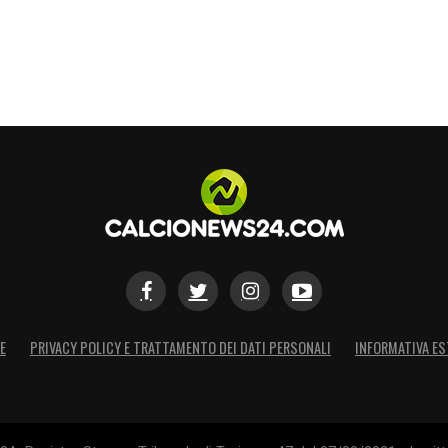
i di casa, è arrivato il sigillo di
Manuel Akanji
.
ian Chivu
di sorridere, superando l’emergenza
grande maturità.
S
E
PRIVACY POLICY E TRATTAMENTO DEI DATI PERSONALI
INFORMATIVA ES