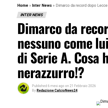
Home
»
Inter News
»
Dimarco da record dopo Lecce In
INTER NEWS
Dimarco da recor
nessuno come lui
di Serie A. Cosa h
nerazzurro!?
Published
6 mesi ago
on
21 Febbraio 2026
By
Redazione CalcioNews24