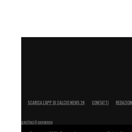
spegnere le speranze di rimonta dei padron
Un successo vitale che permette a
Crist
infortuni e squalifiche con una prova di 
LA PLAYLIST DELLE NOSTRE TOP NEW
SCARICA L’APP DI CALCIO NEWS 24
CONTATTI
REDAZION
gestisci il consenso