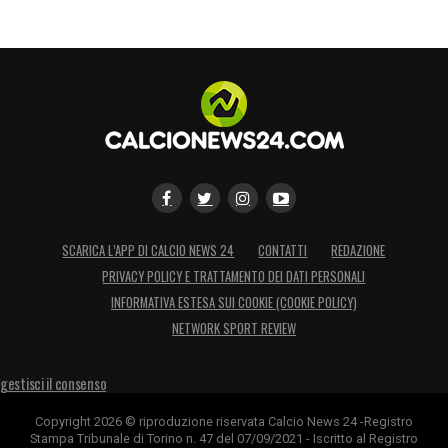
in un mercato che vede il Milan intenzionato
a non lasciare nulla al caso.
LA PLAYLIST DELLE NOSTRE TOP NEWS
SCARICA L’APP DI CALCIO NEWS 24
CONTATTI
REDAZIONE
PRIVACY POLICY E TRATTAMENTO DEI DATI PERSONALI
INFORMATIVA ESTESA SUI COOKIE (COOKIE POLICY)
NETWORK SPORT REVIEW
gestisci il consenso
Copyright 2026 © riproduzione riservata Calcio News 24 -Registro
Stampa Tribunale di Torino n. 47 del 07/09/2021 - Iscritto al Registro