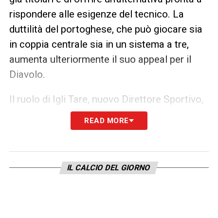
rispondere alle esigenze del tecnico. La
duttilità del portoghese, che può giocare sia
in coppia centrale sia in un sistema a tre,
aumenta ulteriormente il suo appeal per il
Diavolo.
Il ruolo di Igli Tare, nuovo Direttore Sportivo,
è centrale in questa operazione: la dirigenza
READ MORE
rossonera cerca un profilo solido, con
esperienza internazionale, capace di inserirsi
rapidamente in un gruppo competitivo e
IL CALCIO DEL GIORNO
ambizioso come quello del Milan. Le
prestazioni di
Diogo Leite
in Bundesliga,
accompagnate da statistiche di rendimento