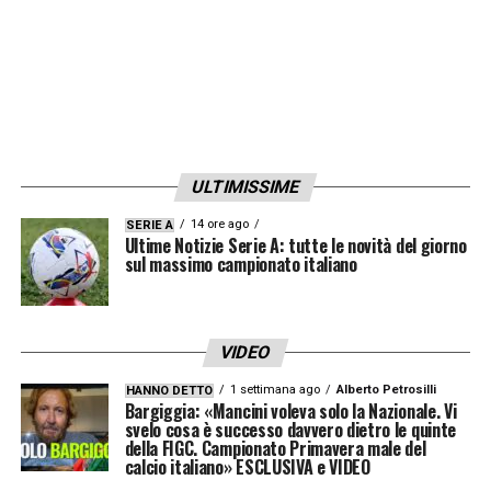
impressionanti, lo rendono un candidato
realistico per rafforzare la retroguardia
rossonera già a gennaio.
In sintesi, la candidatura di
Diogo Leite
si
conferma una delle principali suggestioni per
ULTIMISSIME
il calciomercato invernale. La combinazione
di affidabilità, duttilità e rendimento costante
14 ore ago
SERIE A
Ultime Notizie Serie A: tutte le novità del giorno
in campionati competitivi lo pone al centro
sul massimo campionato italiano
degli obiettivi del Milan, pronto a intervenire
con decisione per consolidare la difesa e
VIDEO
affrontare la seconda parte della stagione
1 settimana ago
Alberto Petrosilli
HANNO DETTO
con maggiore sicurezza e solidità.
Bargiggia: «Mancini voleva solo la Nazionale. Vi
svelo cosa è successo davvero dietro le quinte
L’operazione resta attentamente monitorata
della FIGC. Campionato Primavera male del
calcio italiano» ESCLUSIVA e VIDEO
e potrebbe concretizzarsi nei prossimi mesi,