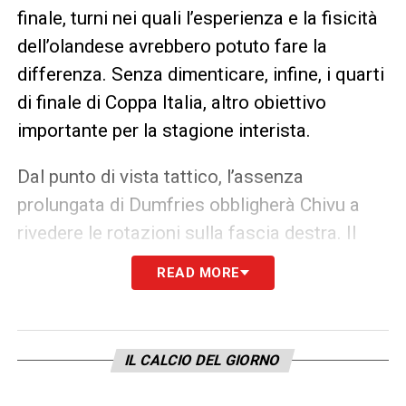
finale, turni nei quali l’esperienza e la fisicità
dell’olandese avrebbero potuto fare la
differenza. Senza dimenticare, infine, i quarti
di finale di Coppa Italia, altro obiettivo
importante per la stagione interista.
Dal punto di vista tattico, l’assenza
prolungata di Dumfries obbligherà Chivu a
rivedere le rotazioni sulla fascia destra. Il
sistema di gioco dell’Inter fa grande
READ MORE
affidamento sugli esterni, e perdere un
giocatore capace di garantire spinta, gol e
presenza fisica rappresenta un problema non
IL CALCIO DEL GIORNO
di poco conto. Le alternative presenti in rosa
dovranno farsi trovare pronte, ma è