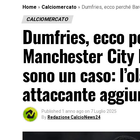
Home
»
Calciomercato
»
Dumfries, ecco perché Barc
CALCIOMERCATO
Dumfries, ecco p
Manchester City l
sono un caso: l’o
attaccante aggi
Published
1 anno ago
on
7 Luglio 2025
By
Redazione CalcioNews24