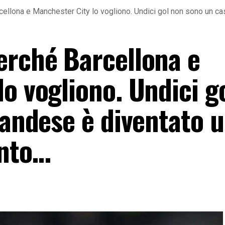
ellona e Manchester City lo vogliono. Undici gol non sono un cas
erché Barcellona e
o vogliono. Undici g
landese è diventato 
unto…