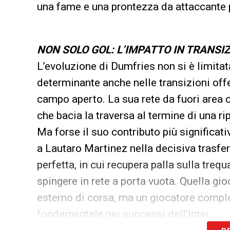
una fame e una prontezza da attaccante 
NON SOLO GOL: L’IMPATTO IN TRANSI
L’evoluzione di Dumfries non si è limitata
determinante anche nelle transizioni offe
campo aperto. La sua rete da fuori area c
che bacia la traversa al termine di una r
Ma forse il suo contributo più significa
a Lautaro Martinez nella decisiva trasfe
perfetta, in cui recupera palla sulla trequ
spingere in rete a porta vuota. Quella gi
esterno di corsa, ma un giocatore comple
fondamentale nei successi dell’Inter.