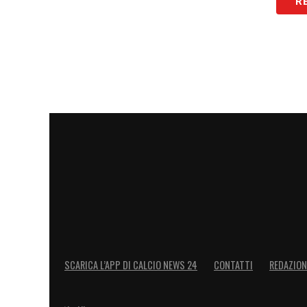
R
LA PLAYLIST DELLE NOSTRE TOP NEW
SCARICA L’APP DI CALCIO NEWS 24
CONTATTI
REDAZION