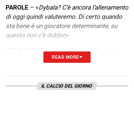
PAROLE
– «
Dybala? C’è ancora l’allenamento
di oggi quindi valuteremo. Di certo quando
sta bene è un giocatore determinante, su
questo non c’è dubbio
».
LEGGI ANCHE –
Ultime Notizie Serie A:
READ MORE
tutte le novità del giorno sul massimo
campionato italiano
IL CALCIO DEL GIORNO
LA PLAYLIST DELLE NOSTRE TOP NEWS