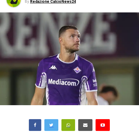
By
Redazione CalcioNews24