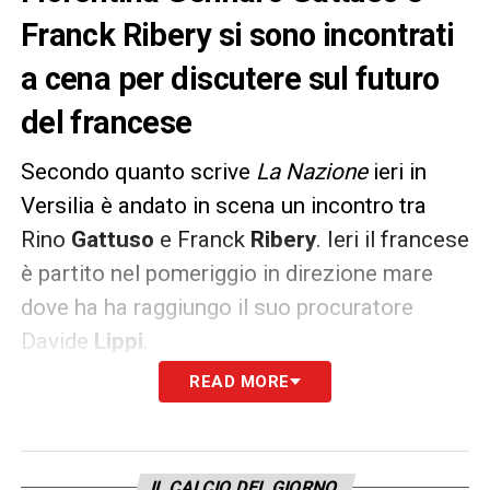
Franck Ribery si sono incontrati
a cena per discutere sul futuro
del francese
Secondo quanto scrive
La Nazione
ieri in
Versilia è andato in scena un incontro tra
Rino
Gattuso
e Franck
Ribery
. Ieri il francese
è partito nel pomeriggio in direzione mare
dove ha ha raggiungo il suo procuratore
Davide
Lippi
.
READ MORE
Poi la cena con mister
Gattuso
, anche lui
arrivato in serata in Versilia. Il francese ha
aperto alla sua permanenza in viola
IL CALCIO DEL GIORNO