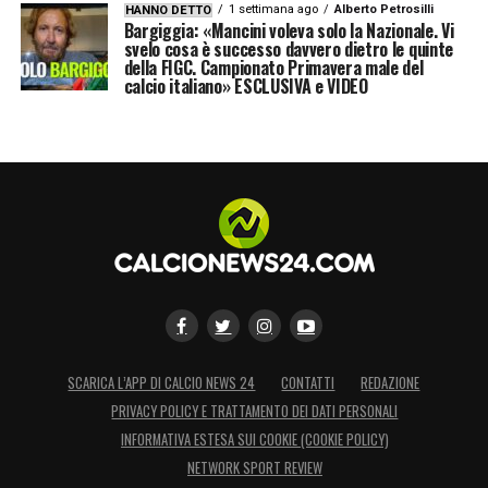
1 settimana ago
Alberto Petrosilli
HANNO DETTO
Bargiggia: «Mancini voleva solo la Nazionale. Vi
svelo cosa è successo davvero dietro le quinte
della FIGC. Campionato Primavera male del
calcio italiano» ESCLUSIVA e VIDEO
SCARICA L’APP DI CALCIO NEWS 24
CONTATTI
REDAZIONE
PRIVACY POLICY E TRATTAMENTO DEI DATI PERSONALI
INFORMATIVA ESTESA SUI COOKIE (COOKIE POLICY)
NETWORK SPORT REVIEW