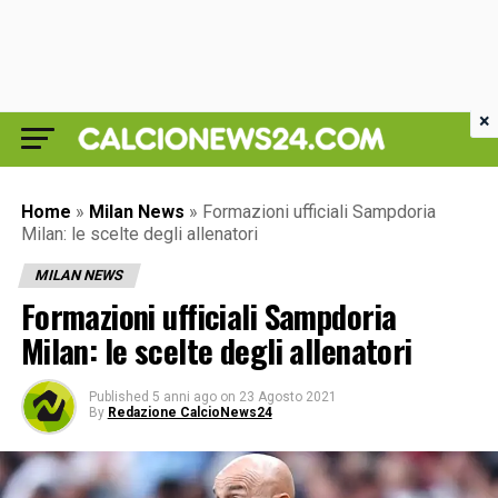
×
Home
»
Milan News
»
Formazioni ufficiali Sampdoria
Milan: le scelte degli allenatori
MILAN NEWS
Formazioni ufficiali Sampdoria
Milan: le scelte degli allenatori
Published
5 anni ago
on
23 Agosto 2021
By
Redazione CalcioNews24