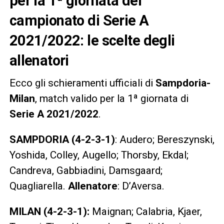
per la 1ª giornata del
campionato di Serie A
2021/2022: le scelte degli
allenatori
Ecco gli schieramenti ufficiali di
Sampdoria-
Milan
, match valido per la 1ª giornata di
Serie A 2021/2022
.
SAMPDORIA
(4-2-3-1)
: Audero; Bereszynski,
Yoshida, Colley, Augello; Thorsby, Ekdal;
Candreva, Gabbiadini, Damsgaard;
Quagliarella.
Allenatore
: D’Aversa.
MILAN (4-2-3-1):
Maignan; Calabria, Kjaer,