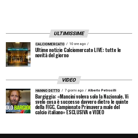
più promettenti, confermando la centralità di
Gatti nel progetto bianconero a lungo
termine.
ULTIMISSIME
In sintesi, la pista che porta a
Gatti
rimane
10 ore ago
CALCIOMERCATO
Ultime notizie Calciomercato LIVE: tutte le
viva ma complicata. L’infortunio e la
novità del giorno
gestione tattica del giocatore da parte di
Spalletti potrebbero essere fattori decisivi
VIDEO
nelle prossime settimane. Per il Milan, il
difensore rappresenta un’opportunità per
7 giorni ago
Alberto Petrosilli
HANNO DETTO
Bargiggia: «Mancini voleva solo la Nazionale. Vi
completare la retroguardia con un profilo
svelo cosa è successo davvero dietro le quinte
della FIGC. Campionato Primavera male del
affidabile e già pronto, ma la Juventus
calcio italiano» ESCLUSIVA e VIDEO
sembra determinata a mantenere il controllo
su uno dei suoi elementi chiave, rendendo la