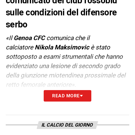
comunicato del club rossoblu
sulle condizioni del difensore
serbo
«Il
Genoa CFC
comunica che il
calciatore
Nikola Maksimovic
è stato
sottoposto a esami strumentali che hanno
evidenziato una lesione di secondo grado
della giunzione miotendinea prossimale del
retto femorale anteriore».
READ MORE
Per il serbo si prevedono due mesi lontano
dai campi da gioco.
IL CALCIO DEL GIORNO
LA PLAYLIST DELLE NOSTRE TOP NEWS