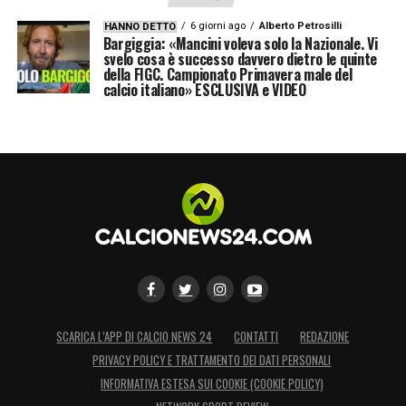
6 giorni ago
Alberto Petrosilli
HANNO DETTO
Bargiggia: «Mancini voleva solo la Nazionale. Vi
svelo cosa è successo davvero dietro le quinte
della FIGC. Campionato Primavera male del
calcio italiano» ESCLUSIVA e VIDEO
SCARICA L’APP DI CALCIO NEWS 24
CONTATTI
REDAZIONE
PRIVACY POLICY E TRATTAMENTO DEI DATI PERSONALI
INFORMATIVA ESTESA SUI COOKIE (COOKIE POLICY)