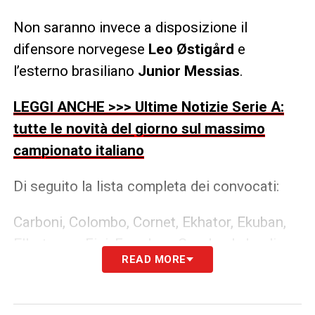
Non saranno invece a disposizione il
difensore norvegese
Leo Østigård
e
l’esterno brasiliano
Junior Messias
.
LEGGI ANCHE >>> Ultime Notizie Serie A:
tutte le novità del giorno sul massimo
campionato italiano
Di seguito la lista completa dei convocati:
Carboni, Colombo, Cornet, Ekhator, Ekuban,
Ellertsson, Fini, Frendrup, Gronbaek, Leali,
READ MORE
Lysionok, Malinovskyi, Marcandalli, Martin,
Masini, Norton-Cuffy, Onana, Otoa, Sabelli,
Sommariva, Stanciu, Thorsby, Vasquez,