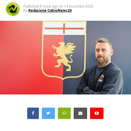
Published
8 mesi ago
on
14 Dicembre 2025
By
Redazione CalcioNews24