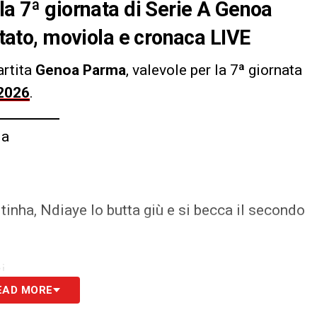
la 7ª giornata di Serie A Genoa
ultato, moviola e cronaca LIVE
artita
Genoa Parma
, valevole per la 7ª giornata
/2026
.
ia
itinha, Ndiaye lo butta giù e si becca il secondo
i
EAD MORE
S