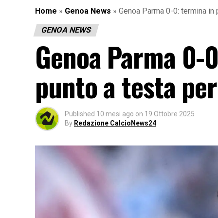
Home
»
Genoa News
»
Genoa Parma 0-0: termina in p
GENOA NEWS
Genoa Parma 0-0:
punto a testa per
Published
10 mesi ago
on
19 Ottobre 2025
By
Redazione CalcioNews24