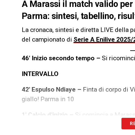
A Marassi il match valido per 
Parma: sintesi, tabellino, ris
La cronaca, sintesi e diretta LIVE della p
del campionato di
Serie A Enilive 2025
46′ Inizio secondo tempo –
Si ricominc
INTERVALLO
42′ Espulso Ndiaye –
Finta di corpo di V
giallo! Parma in 10
1′ Calcio d’inizio –
Si comincia a Marass
R
LA PLAYLIST DELLE NOSTRE TOP NEW