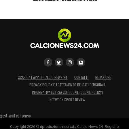
dell’Atletico, avrebbe preso tempo, con la
Juve alla finestra pronta a metterlo subito
sotto contratto.
LA PLAYLIST DELLE NOSTRE TOP NEWS
SCARICA L’APP DI CALCIO NEWS 24
CONTATTI
REDAZIONE
PRIVACY POLICY E TRATTAMENTO DEI DATI PERSONALI
INFORMATIVA ESTESA SUI COOKIE (COOKIE POLICY)
NETWORK SPORT REVIEW
gestisci il consenso
Copyright 2026 © riproduzione riservata Calcio News 24 -Registro