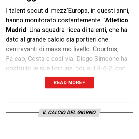
I talent scout di mezz’Europa, in questi anni,
hanno monitorato costantemente l’
Atletico
Madrid
. Una squadra ricca di talenti, che ha
dato al grande calcio sia portieri che
centravanti di massimo livello. Courtois,
Falcao, Costa e così via. Diego Simeone ha
costruito le sue fortune, poi, sul 4-4-2, con
una grande tenuta difensiva. Il cui merito,
READ MORE
spesso e volentieri, stato di Diego
Godin
,
leader dei colchoneros ed anima
dell’Uruguay. La
Juventus
, nelle ultime
IL CALCIO DEL GIORNO
settimane, ci starebbe pensando seriamente.
Il 32enne di Rosario ha il contratto in