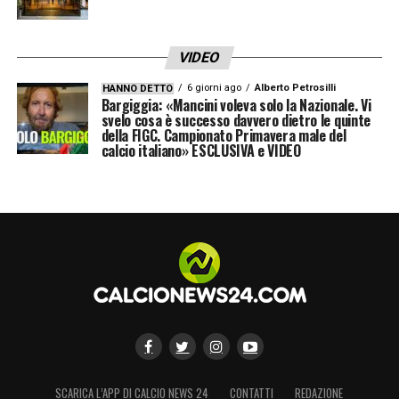
La decisione definitiva dipenderà
dall’evoluzione delle tensioni nei prossimi
VIDEO
giorni. In questo contesto, la tutela delle
6 giorni ago
Alberto Petrosilli
HANNO DETTO
Bargiggia: «Mancini voleva solo la Nazionale. Vi
squadre e dell’intero apparato organizzativo
svelo cosa è successo davvero dietro le quinte
della FIGC. Campionato Primavera male del
sembra destinata a prevalere su qualsiasi
calcio italiano» ESCLUSIVA e VIDEO
altra valutazione di natura economica o
commerciale.
LA PLAYLIST DELLE NOSTRE TOP NEWS
SCARICA L’APP DI CALCIO NEWS 24
CONTATTI
REDAZIONE