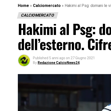
Home
»
Calciomercato
»
Hakimi al Psg: domani le vi
CALCIOMERCATO
Hakimi al Psg: d
dell’esterno. Cifr
Published
5 anni ago
on
27 Giugno 2021
By
Redazione CalcioNews24