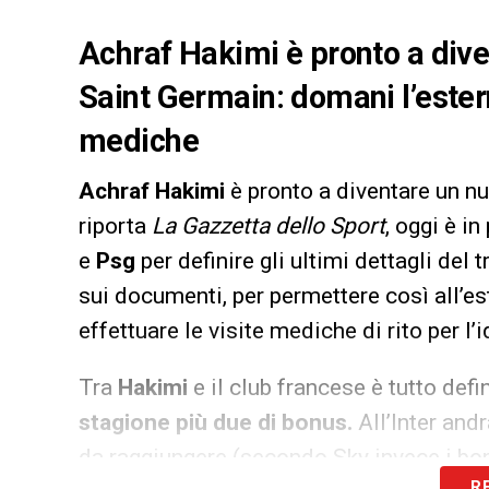
Achraf Hakimi è pronto a dive
Saint Germain: domani l’estern
mediche
Achraf Hakimi
è pronto a diventare un n
riporta
La Gazzetta dello Sport
, oggi è i
e
Psg
per definire gli ultimi dettagli del
sui documenti, per permettere così all’e
effettuare le visite mediche di rito per l’
Tra
Hakimi
e il club francese è tutto de
stagione più due di bonus.
All’Inter and
da raggiungere (secondo Sky invece i bo
R