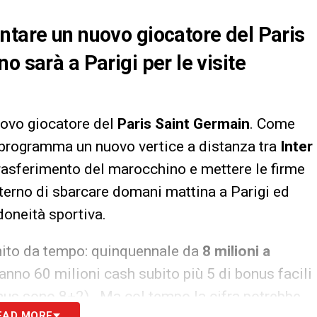
ntare un nuovo giocatore del Paris
o sarà a Parigi per le visite
uovo giocatore del
Paris Saint Germain
. Come
n programma un nuovo vertice a distanza tra
Inter
 trasferimento del marocchino e mettere le firme
sterno di sbarcare domani mattina a Parigi ed
idoneità sportiva.
finito da tempo: quinquennale da
8 milioni a
ranno 60 milioni cash subito più 5 di bonus facili
nus sono 8+2) . Ma col tempo la cifra potrebbe
EAD MORE