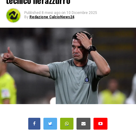
tecnico nerazzurro
Published
8 mesi ago
on
10 Dicembre 2025
By
Redazione CalcioNews24