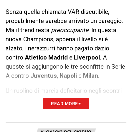
Senza quella chiamata VAR discutibile,
probabilmente sarebbe arrivato un pareggio.
Ma il trend resta
preoccupante
. In questa
nuova Champions, appena il livello si è
alzato, i nerazzurri hanno pagato dazio
contro
Atletico Madrid
e
Liverpool
. A
queste si aggiungono le tre sconfitte in Serie
A contro
Juventus
,
Napoli
e
Milan
.
Un ruolino di marcia deficitario negli scontri
diretti che suona come un campanello
READ MORE
d’allarme in vista dei prossimi appuntamenti
cruciali: la Supercoppa a Riad contro le
stesse rivali italiane e, in Europa, gli esami