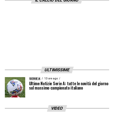
IL CALCIO DEL GIORNO
Arsenal
e
Dortmund
. Per alzare trofei, fare
bottino pieno con le piccole non basta più.
LA PLAYLIST DELLE NOSTRE TOP NEWS
ULTIMISSIME
13 ore ago
SERIE A
Ultime Notizie Serie A: tutte le novità del giorno
sul massimo campionato italiano
VIDEO