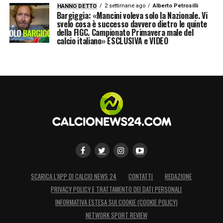
2 settimane ago
Alberto Petrosilli
HANNO DETTO
Bargiggia: «Mancini voleva solo la Nazionale. Vi
svelo cosa è successo davvero dietro le quinte
della FIGC. Campionato Primavera male del
calcio italiano» ESCLUSIVA e VIDEO
SCARICA L’APP DI CALCIO NEWS 24
CONTATTI
REDAZIONE
PRIVACY POLICY E TRATTAMENTO DEI DATI PERSONALI
INFORMATIVA ESTESA SUI COOKIE (COOKIE POLICY)
NETWORK SPORT REVIEW