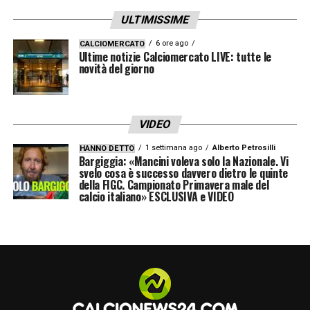
Dopo la rifinitura odierna, la squadra non
ULTIMISSIME
andrà in ritiro ma si ritroverà direttamente
domani mattina per l’ultimo allenamento
6 ore ago
CALCIOMERCATO
Ultime notizie Calciomercato LIVE: tutte le
prepartita. L’obiettivo è chiaro: tornare alla
novità del giorno
vittoria e mantenere la vetta della classifica
in una Serie A che, dopo un avvio equilibrato,
VIDEO
sta entrando nel vivo.
1 settimana ago
Alberto Petrosilli
HANNO DETTO
Bargiggia: «Mancini voleva solo la Nazionale. Vi
svelo cosa è successo davvero dietro le quinte
LEGGI LE ULTIME DI SERIE A
della FIGC. Campionato Primavera male del
calcio italiano» ESCLUSIVA e VIDEO
LA PLAYLIST DELLE NOSTRE TOP NEWS