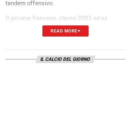
tandem offensivo.
Il giovane francese, classe 2003 ed ex
Parma, sta attraversando un momento molto
READ MORE
positivo: la sua forza fisica, unita alla
capacità di dialogare con il capitano
nerazzurro, offre nuove soluzioni al gioco di
IL CALCIO DEL GIORNO
Chivu. La coppia Bonny–Lautaro potrebbe
dunque essere la scelta ideale per mettere in
difficoltà la retroguardia della Lazio, spesso
vulnerabile sulle palle alte e nelle marcature
preventive.
Per il resto, Chivu ha deciso di rinunciare alla
consueta conferenza stampa della vigilia.