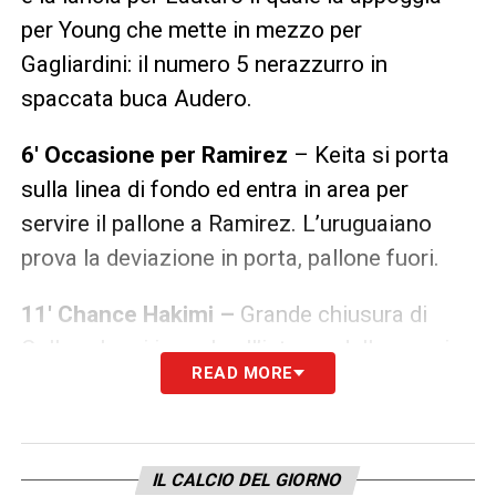
per Young che mette in mezzo per
Gagliardini: il numero 5 nerazzurro in
spaccata buca Audero.
6′ Occasione per Ramirez
– Keita si porta
sulla linea di fondo ed entra in area per
servire il pallone a Ramirez. L’uruguaiano
prova la deviazione in porta, pallone fuori.
11′ Chance Hakimi –
Grande chiusura di
Colley che si immola all’interno della propria
READ MORE
area di rigore murando il tentativo con il
destro da parte di Achraf Hakimi.
14′ Hakimi vicinissimo al gol – I
ncredibile
IL CALCIO DEL GIORNO