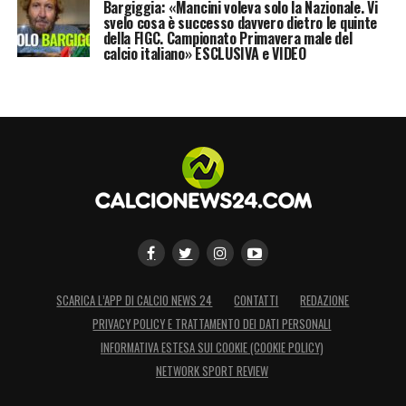
Bargiggia: «Mancini voleva solo la Nazionale. Vi
svelo cosa è successo davvero dietro le quinte
della FIGC. Campionato Primavera male del
calcio italiano» ESCLUSIVA e VIDEO
SCARICA L’APP DI CALCIO NEWS 24
CONTATTI
REDAZIONE
PRIVACY POLICY E TRATTAMENTO DEI DATI PERSONALI
INFORMATIVA ESTESA SUI COOKIE (COOKIE POLICY)
NETWORK SPORT REVIEW