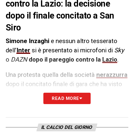
contro la Lazio: la decisione
dopo il finale concitato a San
Siro
Simone Inzaghi
e nessun altro tesserato
dell’
Inter
si è presentato ai microfoni di
Sky
o
DAZN
dopo il pareggio contro la
Lazio
.
Una protesta quella della società
nerazzurra
dopo il concitato finale di gara che ha visto
Simone Inzaghi espulso – e che quindi
READ MORE
salterà l’ultima sfida contro il Como – il gol
annullato a Arnautovic dopo la review del
VAR per la posizione di offside
IL CALCIO DEL GIORNO
dell’attaccante austriaco.