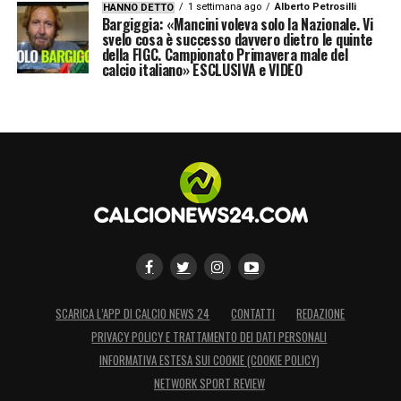
1 settimana ago
Alberto Petrosilli
HANNO DETTO
cui teniamo in maniera particolare. Ci sta a
Bargiggia: «Mancini voleva solo la Nazionale. Vi
svelo cosa è successo davvero dietro le quinte
cuore. Voglio vedere qualcun altro
della FIGC. Campionato Primavera male del
calcio italiano» ESCLUSIVA e VIDEO
disponibile poi a dire le stesse cose quando
gli capiterà. Ma si farà in tempo a
riparlarne».
LA PLAYLIST DELLE NOSTRE TOP NEWS
SCARICA L’APP DI CALCIO NEWS 24
CONTATTI
REDAZIONE
PRIVACY POLICY E TRATTAMENTO DEI DATI PERSONALI
INFORMATIVA ESTESA SUI COOKIE (COOKIE POLICY)
NETWORK SPORT REVIEW