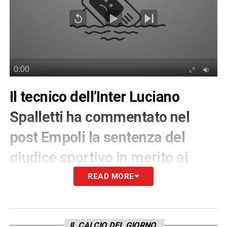
Il tecnico dell’Inter Luciano
Spalletti ha commentato nel
post Empoli la sentenza del
giudice sportivo in merito ai
fatti di San Siro
READ MORE
Una vittoria complicata ieri per l’
Inter
sul
campo dell’
Empoli
di
Iachini,
che permetterà
IL CALCIO DEL GIORNO