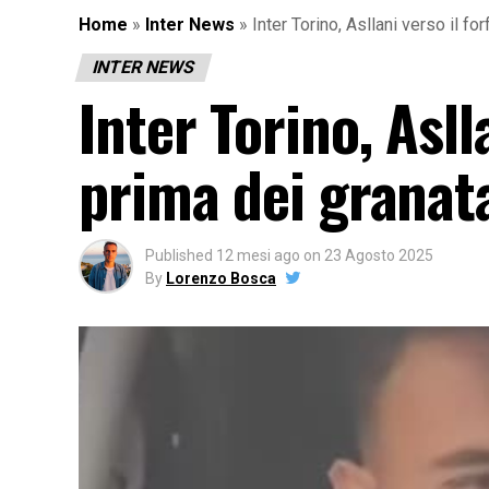
Home
»
Inter News
»
Inter Torino, Asllani verso il for
INTER NEWS
Inter Torino, Aslla
prima dei granata
Published
12 mesi ago
on
23 Agosto 2025
By
Lorenzo Bosca