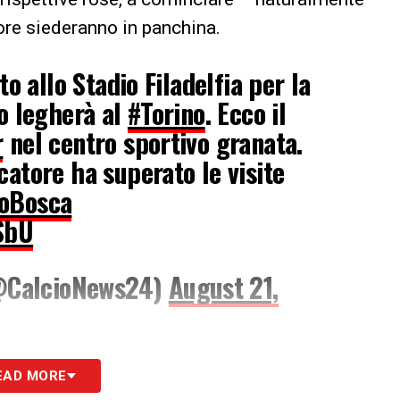
 ore siederanno in panchina.
to allo Stadio Filadelfia per la
lo legherà al
#Torino
. Ecco il
r
nel centro sportivo granata.
catore ha superato le visite
oBosca
SbU
@CalcioNews24)
August 21,
perazioni, la dirigenza meneghina e quella
EAD MORE