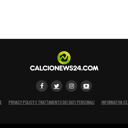
contro. In settimana il club di
Beppe Marotta
e
to il passaggio di
Kristjan Asllani
dalle sponde
trocampista albanese si è trasferito al
Torino
con
,5 milioni di euro, con diritto di riscatto intorno
l’ombra della Mole già lo scorso giovedì, dove –
o) le visite mediche di rito con i granata.
 sua prima apparizione col
Toro
potrebbe
 ‘potrebbe’, giacché anche in questo caso il
Ad oggi l’ufficialità del passaggio in granata
 possibilità di vederlo già in campo lunedì
dal portale
ToroZone
stamane i lombardi non
E
PRIVACY POLICY E TRATTAMENTO DEI DATI PERSONALI
INFORMATIVA ES
ranata i documenti necessari per tesserare il
e di ulteriori certezze – in un senso o nell’altro
ne ore. Poi a parlare sarà solo il campo, poi