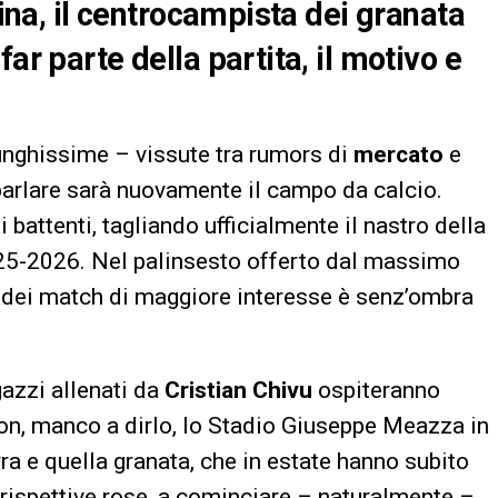
cina, il centrocampista dei granata
ar parte della partita, il motivo e
unghissime – vissute tra rumors di
mercato
e
 parlare sarà nuovamente il campo da calcio.
i battenti, tagliando ufficialmente il nastro della
025-2026. Nel palinsesto offerto dal massimo
o dei match di maggiore interesse è senz’ombra
gazzi allenati da
Cristian Chivu
ospiteranno
ion, manco a dirlo, lo Stadio Giuseppe Meazza in
ra e quella granata, che in estate hanno subito
 rispettive rose, a cominciare – naturalmente –