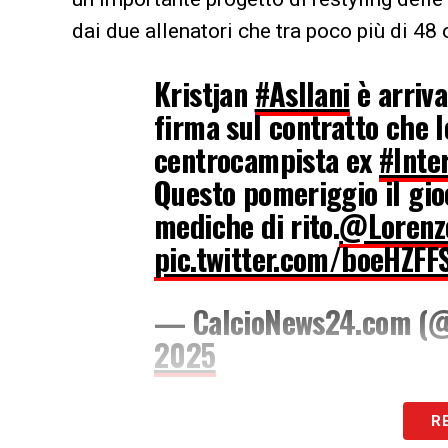
dai due allenatori che tra poco più di 48
Kristjan
#Asllani
è arriva
firma sul contratto che 
centrocampista ex
#Inte
Questo pomeriggio il gio
mediche di rito.
@Lorenz
pic.twitter.com/boeHZFF
— CalcioNews24.com (
2025
Eppure, proprio a proposito di novità e o
R