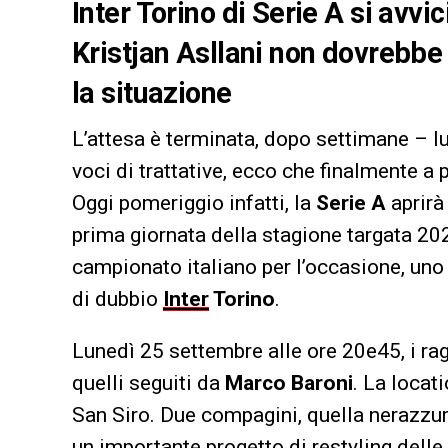
Inter Torino di Serie A si avvi
Kristjan Asllani non dovrebbe f
la situazione
L’attesa è terminata, dopo settimane – l
voci di trattative, ecco che finalmente a
Oggi pomeriggio infatti, la
Serie A
aprirà 
prima giornata della stagione targata 2
campionato italiano per l’occasione, un
di dubbio
Inter
Torino
.
Lunedì 25 settembre alle ore 20e45, i ra
quelli seguiti da
Marco Baroni
. La locat
San Siro. Due compagini, quella nerazzur
un importante progetto di restyling delle