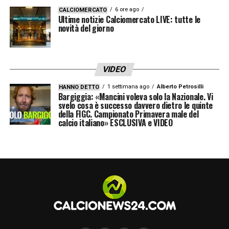
Manchester United
ma per lui gli unici dubbi
6 ore ago
CALCIOMERCATO
sono di carattere fisico; attenti anche alla
Ultime notizie Calciomercato LIVE: tutte le
novità del giorno
Coppa di Belgio
, lì è impegnato
Stefano
Okaka
con l’
Anderlecht
.
VIDEO
LA PLAYLIST DELLE NOSTRE TOP NEWS
1 settimana ago
Alberto Petrosilli
HANNO DETTO
Bargiggia: «Mancini voleva solo la Nazionale. Vi
svelo cosa è successo davvero dietro le quinte
della FIGC. Campionato Primavera male del
calcio italiano» ESCLUSIVA e VIDEO