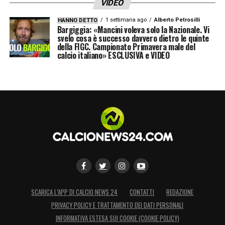
VIDEO
1 settimana ago
Alberto Petrosilli
HANNO DETTO
Bargiggia: «Mancini voleva solo la Nazionale. Vi
svelo cosa è successo davvero dietro le quinte
della FIGC. Campionato Primavera male del
calcio italiano» ESCLUSIVA e VIDEO
SCARICA L’APP DI CALCIO NEWS 24
CONTATTI
REDAZIONE
PRIVACY POLICY E TRATTAMENTO DEI DATI PERSONALI
INFORMATIVA ESTESA SUI COOKIE (COOKIE POLICY)