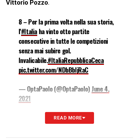
Vittorio Pozzo
.
8 – Per la prima volta nella sua storia,
l'
#Italia
ha vinto otto partite
consecutive in tutte le competizioni
senza mai subire gol.
Invalicabile.
#ItaliaRepubblicaCeca
pic.twitter.com/NDbBbIjRaC
— OptaPaolo (@OptaPaolo)
June 4,
2021
LA PLAYLIST DELLE NOSTRE TOP NEWS
READ MORE