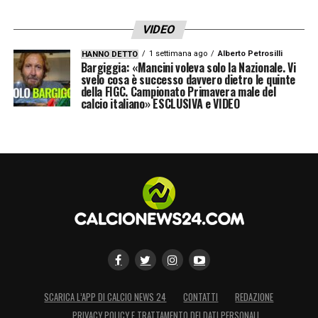
VIDEO
1 settimana ago
Alberto Petrosilli
HANNO DETTO
Bargiggia: «Mancini voleva solo la Nazionale. Vi
svelo cosa è successo davvero dietro le quinte
della FIGC. Campionato Primavera male del
calcio italiano» ESCLUSIVA e VIDEO
SCARICA L’APP DI CALCIO NEWS 24
CONTATTI
REDAZIONE
PRIVACY POLICY E TRATTAMENTO DEI DATI PERSONALI