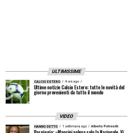
riconfermarsi e guadagnarsi un posto da
protagonista.
LA PLAYLIST DELLE NOSTRE TOP NEWS
ULTIMISSIME
4 ore ago
CALCIO ESTERO
Ultime notizie Calcio Estero: tutte le novità del
giorno provenienti da tutto il mondo
VIDEO
1 settimana ago
Alberto Petrosilli
HANNO DETTO
Bargiggia: «Mancini voleva solo la Nazionale. Vi