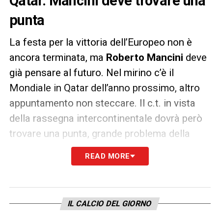
Qatar. Mancini deve trovare una
punta
La festa per la vittoria dell’Europeo non è
ancora terminata, ma
Roberto Mancini
deve
già pensare al futuro. Nel mirino c’è il
Mondiale in Qatar dell’anno prossimo, altro
appuntamento non steccare. Il c.t. in vista
della rassegna intercontinentale dovrà però
trovare una punta, grande problema della
Nazionale a Euro 2020.
READ MORE
Come riportato da Tuttosport, il commissario
tecnico monitora con attenzione
Scamacca
,
protagonista con l’Under 21, e la
IL CALCIO DEL GIORNO
sorpresa
Piccoli
.
Raspadori
, invece, dovrà