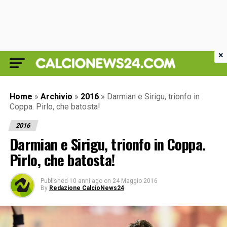
×
Home
»
Archivio
»
2016
»
Darmian e Sirigu, trionfo in
Coppa. Pirlo, che batosta!
2016
Darmian e Sirigu, trionfo in Coppa.
Pirlo, che batosta!
Published
10 anni ago
on
24 Maggio 2016
By
Redazione CalcioNews24