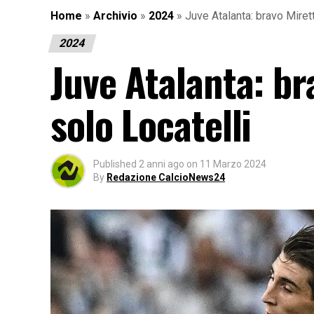
Home
»
Archivio
»
2024
»
Juve Atalanta: bravo Mirett
2024
Juve Atalanta: bra
solo Locatelli
Published
2 anni ago
on
11 Marzo 2024
By
Redazione CalcioNews24