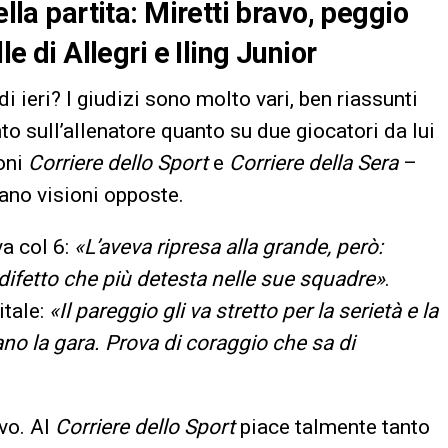
ella partita: Miretti bravo, peggio
le di Allegri e Iling Junior
di ieri? I giudizi sono molto vari, ben riassunti
nto sull’allenatore quanto su due giocatori da lui
oni
Corriere dello Sport
e
Corriere della Sera
–
ano visioni opposte.
va col 6:
«L’aveva ripresa alla grande, però:
il difetto che più detesta nelle sue squadre»
.
tale:
«Il pareggio gli va stretto per la serietà e la
ano la gara. Prova di coraggio che sa di
vo. Al
Corriere dello Sport
piace talmente tanto