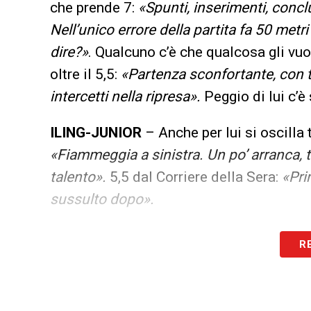
che prende 7:
«Spunti, inserimenti, conclu
Nell’unico errore della partita fa 50 metri
dire?»
. Qualcuno c’è che qualcosa gli vuol
oltre il 5,5:
«Partenza sconfortante, con t
intercetti nella ripresa».
Peggio di lui c’è 
ILING-JUNIOR
– Anche per lui si oscilla t
«Fiammeggia a sinistra. Un po’ arranca, 
talento».
5,5 dal Corriere della Sera:
«Pri
sussulto dopo».
LA PLAYLIST DELLE NOSTRE TOP NEW
R