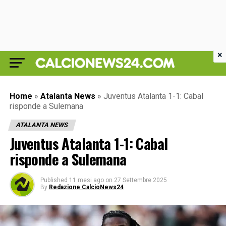
×
Home
»
Atalanta News
»
Juventus Atalanta 1-1: Cabal
risponde a Sulemana
ATALANTA NEWS
Juventus Atalanta 1-1: Cabal
risponde a Sulemana
Published
11 mesi ago
on
27 Settembre 2025
By
Redazione CalcioNews24