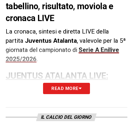
tabellino, risultato, moviola e
cronaca LIVE
La cronaca, sintesi e diretta LIVE della
partita
Juventus Atalanta
, valevole per la 5ª
giornata del campionato di
Serie A Enilive
2025/2026
.
JUENTUS ATALANTA LIVE:
CRONACA DEL MATCH DI SERIE
READ MORE
A 2025/2026
IL CALCIO DEL GIORNO
LA PLAYLIST DELLE NOSTRE TOP NEWS