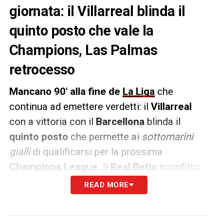
giornata: il Villarreal blinda il
quinto posto che vale la
Champions, Las Palmas
retrocesso
Mancano 90′ alla fine de
La Liga
che
continua ad emettere verdetti: il
Villarreal
con a vittoria con il
Barcellona
blinda il
quinto posto
che permette ai
sottomarini
gialli
di qualificarsi per la prossima
Champions League
. Il
Real Betis
sconfitto
dall’
Atletico Madrid
si deve così
READ MORE
accontentare
dell’Europa League
. In coda
retrocede il Las Palmas
insieme a