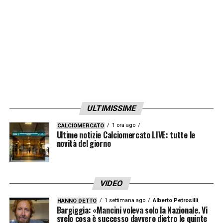
sempre più condizionato da vincoli
economici e fair play finanziario, attrarre
sponsor di alto profilo è cruciale per restare
competitivi. Per Lotito, chiudere questa
trattativa significherebbe non solo garantire
rinforzi a gennaio, ma anche consolidare la
stabilità economica del club nel medio
ULTIMISSIME
periodo.
1 ora ago
CALCIOMERCATO
Ultime notizie Calciomercato LIVE: tutte le
Se la firma arriverà nei tempi previsti, i tifosi
novità del giorno
biancocelesti potranno guardare con
rinnovato ottimismo alla sessione invernale,
VIDEO
sognando innesti mirati per inseguire gli
1 settimana ago
Alberto Petrosilli
HANNO DETTO
obiettivi in Serie A ed Europa League.
Bargiggia: «Mancini voleva solo la Nazionale. Vi
svelo cosa è successo davvero dietro le quinte