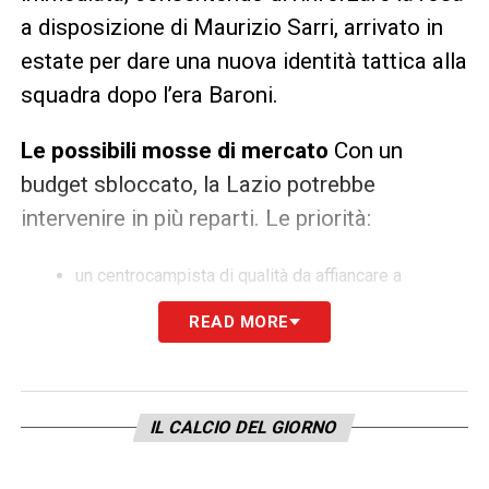
a disposizione di Maurizio Sarri, arrivato in
estate per dare una nuova identità tattica alla
squadra dopo l’era Baroni.
Le possibili mosse di mercato
Con un
budget sbloccato, la Lazio potrebbe
intervenire in più reparti. Le priorità:
un centrocampista di qualità da affiancare a
Zaccagni, leader tecnico della squadra
READ MORE
un esterno offensivo in grado di alternarsi con
Pedro
possibile anche l’arrivo di un difensore centrale per
IL CALCIO DEL GIORNO
ampliare le rotazioni
Un accordo che vale doppio
In un calcio