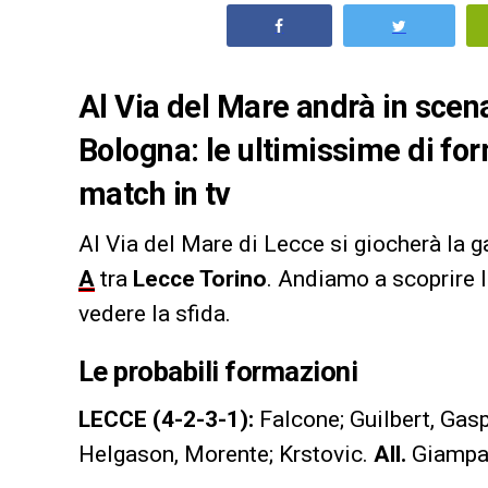
Al Via del Mare andrà in scena
Bologna: le ultimissime di for
match in tv
Al Via del Mare di Lecce si giocherà la ga
A
tra
Lecce Torino
. Andiamo a scoprire l
vedere la sfida.
Le probabili formazioni
LECCE (4-2-3-1):
Falcone; Guilbert, Gaspa
Helgason, Morente; Krstovic.
All.
Giampa