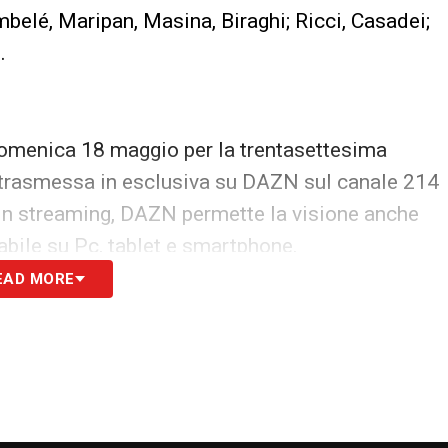
belé, Maripan, Masina, Biraghi; Ricci, Casadei;
.
 domenica 18 maggio per la trentasettesima
à trasmessa in esclusiva su DAZN sul canale 214
ta in streaming, DAZN permette la visione anche
icabile su Pc, tablet e smartphone.
EAD MORE
S