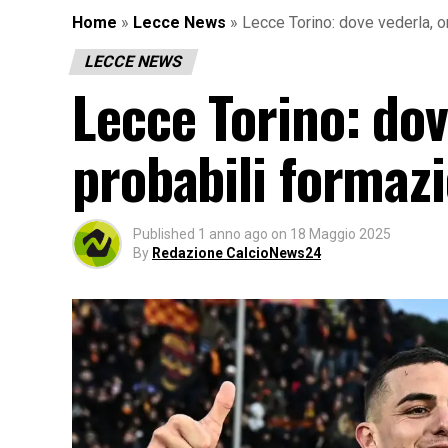
Home
»
Lecce News
»
Lecce Torino: dove vederla, o
LECCE NEWS
Lecce Torino: dov
probabili formazi
Published
1 anno ago
on
18 Maggio 2025
By
Redazione CalcioNews24