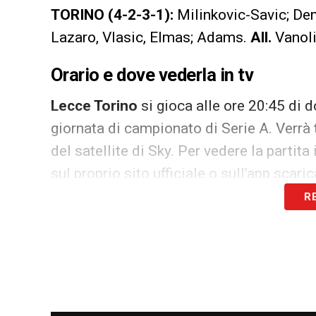
TORINO (4-2-3-1):
Milinkovic-Savic; Dem
Lazaro, Vlasic, Elmas; Adams.
All.
Vanoli
Orario e dove vederla in tv
Lecce Torino
si gioca alle ore 20:45 di
giornata di campionato di Serie A. Verr
del satellite di Sky. Per vedere la parti
sul proprio sito ufficiale o sull’app scar
R
LA PLAYLIST DELLE NOSTRE TOP NEW