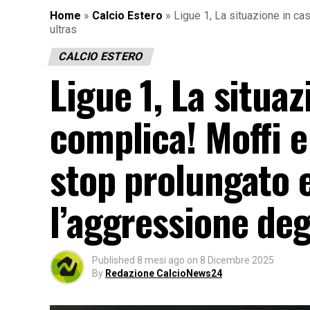
Home
»
Calcio Estero
»
Ligue 1, La situazione in ca
ultras
CALCIO ESTERO
Ligue 1, La situaz
complica! Moffi 
stop prolungato 
l’aggressione deg
Published
8 mesi ago
on
8 Dicembre 2025
By
Redazione CalcioNews24