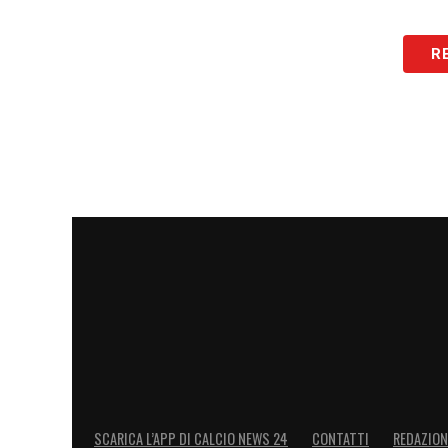
LEGGI ANCHE –
Ultime notizie calcio e
R
LA PLAYLIST DELLE NOSTRE TOP NEW
SCARICA L’APP DI CALCIO NEWS 24
CONTATTI
REDAZION