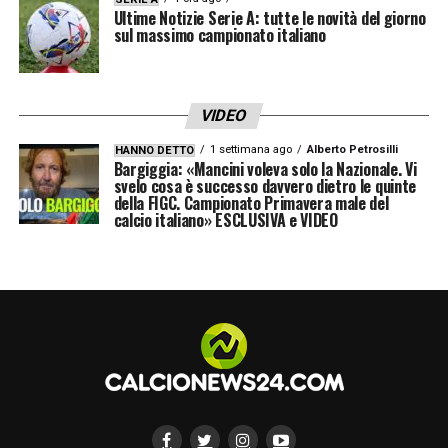
rivelarsi fondamentale nella seconda parte
Ultime Notizie Serie A: tutte le novità del giorno
della stagione, dove i dettagli faranno la
sul massimo campionato italiano
differenza.
VIDEO
LA PLAYLIST DELLE NOSTRE TOP NEWS
1 settimana ago
Alberto Petrosilli
HANNO DETTO
Bargiggia: «Mancini voleva solo la Nazionale. Vi
svelo cosa è successo davvero dietro le quinte
della FIGC. Campionato Primavera male del
calcio italiano» ESCLUSIVA e VIDEO