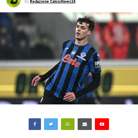
By
Redazione CalcioNews24