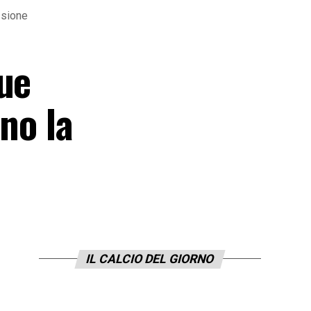
ssione
ue
no la
IL CALCIO DEL GIORNO