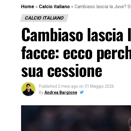
Home
»
Calcio italiano
»
Cambiaso lascia la Juve? St
CALCIO ITALIANO
Cambiaso lascia 
facce: ecco perch
sua cessione
Published
2 mesi ago
on
31 Maggio 2026
By
Andrea Bargione