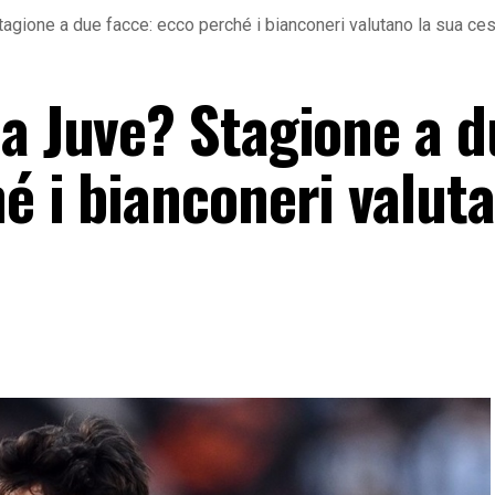
agione a due facce: ecco perché i bianconeri valutano la sua ce
la Juve? Stagione a d
é i bianconeri valuta