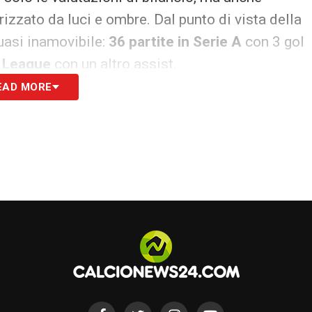
rizzato da luci e ombre. Dal punto di vista della
uasi inamovibile:
36 partite in Serie A
con 3 gol
 League
con un altro assist.
EAD MORE
 nasconde un rendimento altalenante. Il classe
antezza a fasi di evidente difficoltà, attirando
vori per la mancanza di continuità.
ezza tecnica e necessità di monetizzare —
ativa concreta.
stenti sul forte interesse del
Barcellona
, alla
terne e pronto a valutare un affondo nelle