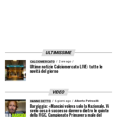
prima costruzione della manovra.
Lo conferma anche un dato significativo:
10,9 km percorsi ogni 90 minuti
, cifra che
testimonia un lavoro enorme in fase di non
possesso senza rinunciare alla qualità palla
al piede.Una stagione che lo consacra come
ULTIMISSIME
uno dei talenti più luminosi del calcio
europeo.
2 ore ago
CALCIOMERCATO
Ultime notizie Calciomercato LIVE: tutte le
novità del giorno
LA PLAYLIST DELLE NOSTRE TOP NEWS
VIDEO
6 giorni ago
Alberto Petrosilli
HANNO DETTO
Bargiggia: «Mancini voleva solo la Nazionale. Vi
svelo cosa è successo davvero dietro le quinte
della FIGC. Campionato Primavera male del