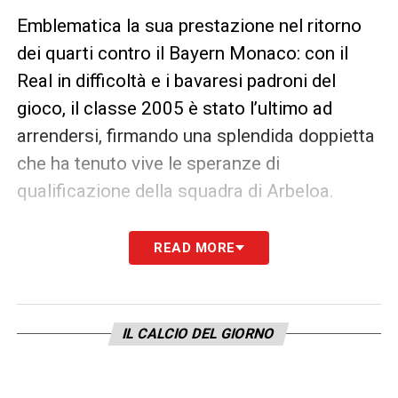
Emblematica la sua prestazione nel ritorno
dei quarti contro il Bayern Monaco: con il
Real in difficoltà e i bavaresi padroni del
gioco, il classe 2005 è stato l’ultimo ad
arrendersi, firmando una splendida doppietta
che ha tenuto vive le speranze di
qualificazione della squadra di Arbeloa.
Nel complesso, Güler ha chiuso la sua
READ MORE
Champions con
2 gol e 4 assist
, ma il suo
impatto va ben oltre i numeri. Spesso
impiegato in una posizione più arretrata
IL CALCIO DEL GIORNO
rispetto al suo ruolo naturale, si è adattato
con rapidità, diventando fondamentale nella