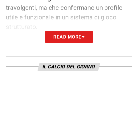
travolgenti, ma che confermano un profilo
utile e funzionale in un sistema di gioco
strutturato.
READ MORE
A Torino il dossier è tornato sul tavolo. La
Juventus osserva, valuta e riflette: questa
volta, le condizioni potrebbero essere più
IL CALCIO DEL GIORNO
favorevoli rispetto al passato.
LA PLAYLIST DELLE NOSTRE TOP NEWS