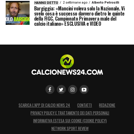
2 settimane ago
Alberto Petrosilli
HANNO DETTO
Bargiggia: «Mancini voleva solo la Nazionale. Vi
svelo cosa è successo davvero dietro le quinte
della FIGC. Campionato Primavera male del
calcio italiano» ESCLUSIVA e VIDEO
SCARICA L’APP DI CALCIO NEWS 24
CONTATTI
REDAZIONE
PRIVACY POLICY E TRATTAMENTO DEI DATI PERSONALI
INFORMATIVA ESTESA SUI COOKIE (COOKIE POLICY)
NETWORK SPORT REVIEW