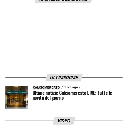
il ragazzo ha chiesto tempo perché prima di
firmare vuole capire bene le varie evoluzioni
a livello sportivo (ds, allenatore…)
».
LA PLAYLIST DELLE NOSTRE TOP NEWS
ULTIMISSIME
1 ora ago
CALCIOMERCATO
Ultime notizie Calciomercato LIVE: tutte le
novità del giorno
VIDEO