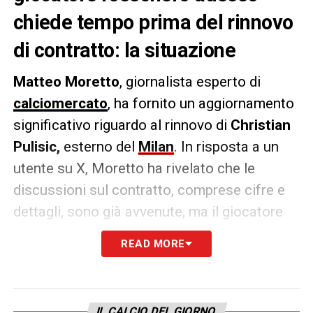
chiede tempo prima del rinnovo
di contratto: la situazione
Matteo Moretto
, giornalista esperto di
calciomercato
, ha fornito un aggiornamento
significativo riguardo al rinnovo di
Christian
Pulisic,
esterno del
Milan
. In risposta a un
utente su X, Moretto ha rivelato che le
discussioni sul contratto, comprese cifre e
dettagli, sono già avvenute, ma il giocatore
ha chiesto tempo prima di firmare. Le
READ MORE
ultimissime:
LE ULTIME –
«
Vero, sì. Sono arrivati a
discutere del contratto, di cifre e numeri, poi
IL CALCIO DEL GIORNO