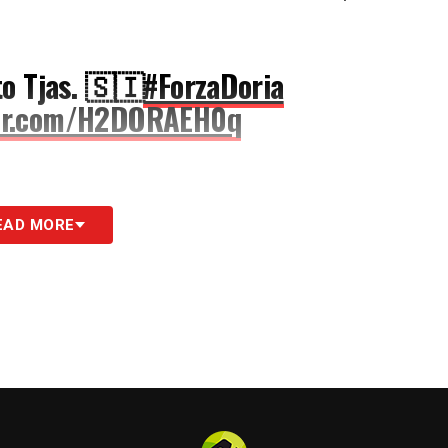
.
o Tjas. 🇸🇮
#ForzaDoria
ter.com/H2DORAEH0q
munica di aver acquisito a titolo temporaneo
EAD MORE
e prestazioni sportive del calciatore Tjas Begić
). L’attaccante si è legato al club blucerchiato
n caso di esercizio dell’opzione)
».
 ufficiale: il comunicato del club doriano sul