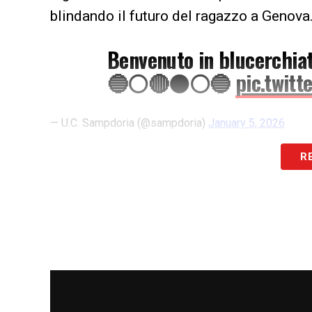
blindando il futuro del ragazzo a Genova
Benvenuto in blucerchiat
🔵⚪🔴⚫⚪🔵
pic.twit
— U.C. Sampdoria (@sampdoria)
January 5, 2026
IL COMUNICATO
– «
L’U.C. Sampdoria co
R
con opzione dal Parma Calcio i diritti all
(nato a Isola, Slovenia, il 30 giugno 2003
fino al 30 giugno 2026. (30 giugno 2030 i
LEGGI ANCHE:
Esposito Sampdoria, ora è
centrocampista