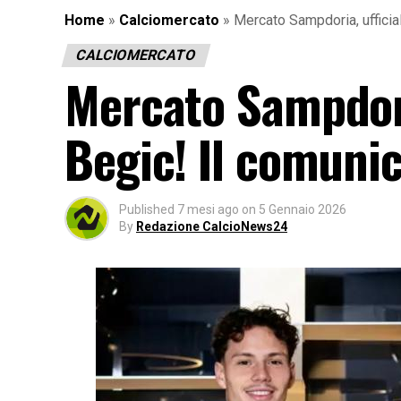
Home
»
Calciomercato
»
Mercato Sampdoria, ufficial
CALCIOMERCATO
Mercato Sampdoria
Begic! Il comunic
Published
7 mesi ago
on
5 Gennaio 2026
By
Redazione CalcioNews24